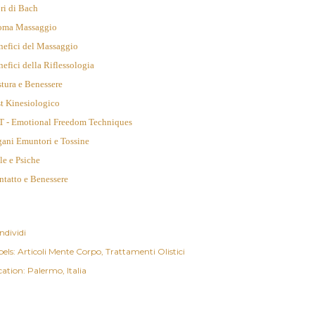
ori di Bach
oma Massaggio
nefici del Massaggio
efici della Riflessologia
tura e Benessere
t Kinesiologico
T - Emotional Freedom Techniques
gani Emuntori e Tossine
le e Psiche
ntatto e Benessere
ndividi
els:
Articoli Mente Corpo
Trattamenti Olistici
cation:
Palermo, Italia