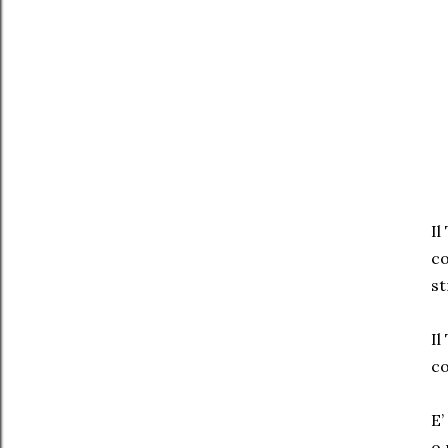
I
co
st
I
co
E’
o 