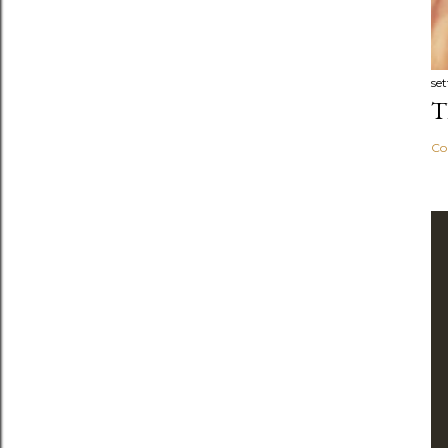
se
T
Co