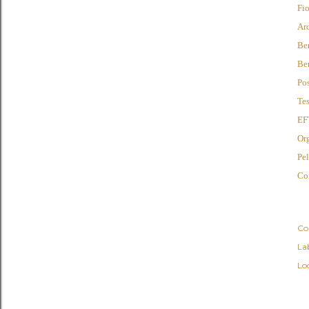
Fi
Ar
Be
Ben
Pos
Tes
EF
Or
Pel
Co
Co
Lab
Lo