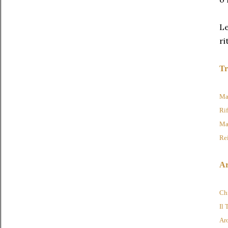
Le
ri
Tr
Ma
Ri
Ma
Re
Ar
Chi
Il 
Aro