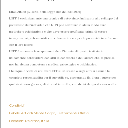
DISCLAIMER [Ai sensi della legge 1815 del 23.11.1939]
L'EFT è esclusivamente una tecnica di auto-aiuto finalizzata allo sviluppo del
potenziale dell'individuo che NON può sostituire in alcun modo cure
mediche o psichiatriche e che deve essere notificata, prima di essere
intrapresa, ai professionisti che ci hanno in cura per le potenziali interferenze
con il loro lavoro.
L'EFT è ancora in fase sperimentale e l'intento di questo trattato è
unicamente condividere con altri le conoscenze dell'autore che, si precisa,
non ha alcuna competenza medica, psicologica o psichiatrica.
Chiunque decida di utilizzare EFT su sé stesso o sugli altri si assume la
completa responsabilità per il suo utilizzo, esonerando fin d'ora l'autore per
qualsiasi conseguenza, diretta od indiretta, che derivi da questa sua scelta.
Condividi
Labels:
Articoli Mente Corpo
Trattamenti Olistici
Location:
Palermo, Italia